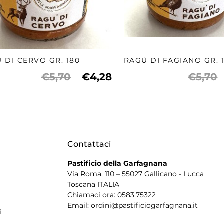
 DI CERVO GR. 180
RAGÙ DI FAGIANO GR. 
€5,70
€4,28
€5,70
Contattaci
Pastificio della Garfagnana
Via Roma, 110 – 55027 Gallicano - Lucca
Toscana ITALIA
Chiamaci ora: 0583.75322
a
Email: ordini@pastificiogarfagnana.it
i