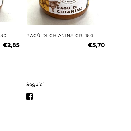
180
RAGÙ DI CHIANINA GR. 180
€2,85
€5,70
Seguici