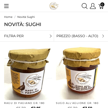
0
Home
Novità: Sughi
NOVITÀ: SUGHI
FILTRA PER
PREZZO (BASSO - ALTO)
RAGÙ DI FAGIANO GR. 180
SUGO ALL'AGLIONE GR. 180
€5,70
€2,85
€5,70
€3,50