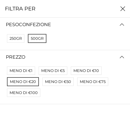
0
FILTRA PER
Home
Novità: Sughi
PESOCONFEZIONE
NOVITÀ: SUGHI
250GR
500GR
FILTRA PER
PREZZO (ALTO - BASSO)
PREZZO
Nessun risultato
Non siamo riusciti a trovare una corrispondenza con
MENO DI €1
MENO DI €5
MENO DI €10
questi filtri.
Prova un'altra scelta.
MENO DI €20
MENO DI €50
MENO DI €75
MENO DI €100